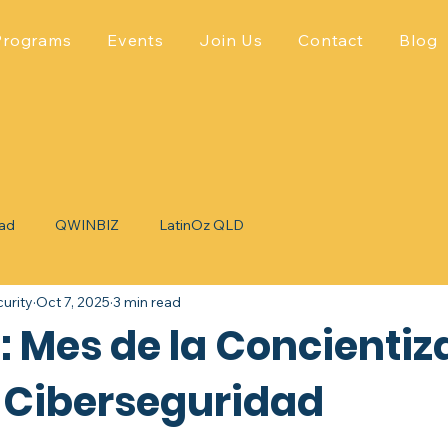
Programs
Events
Join Us
Contact
Blog
dad
QWINBIZ
LatinOz QLD
urity
Oct 7, 2025
3 min read
: Mes de la Concientiz
a Ciberseguridad
 stars.