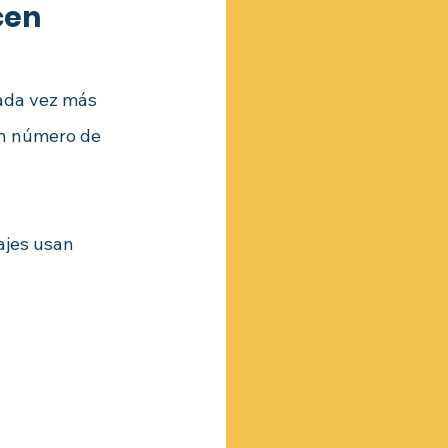
cen
ada vez más 
un número de 
ajes usan 