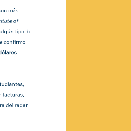
 con más 
itute of 
 algún tipo de 
re
 confirmó 
dólares 
tudiantes, 
 facturas, 
a del radar 