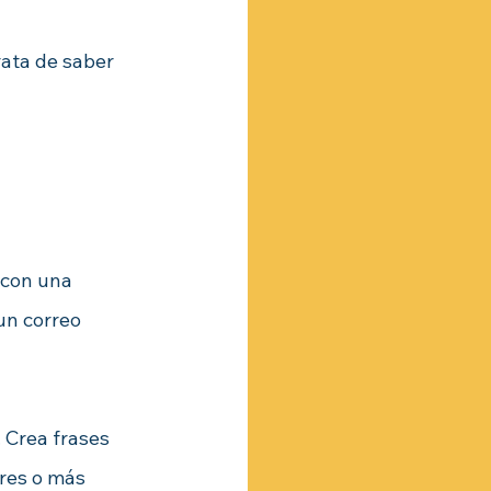
trata de saber 
 con una 
un correo 
. Crea frases 
eres o más 