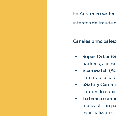
En Australia existe
intentos de fraude o
Canales principales:
ReportCyber (Go
hackeos, acceso
Scamwatch (A
compras falsas 
eSafety Commi
contenido dañin
Tu banco o enti
realizaste un p
especializados e