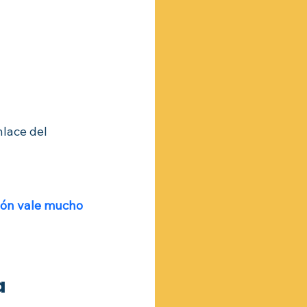
nlace del 
ión vale mucho 
a