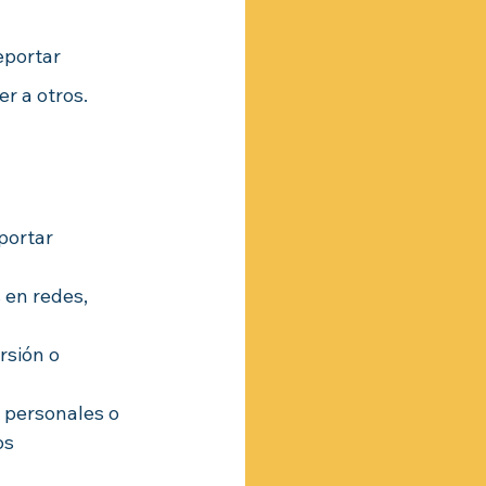
eportar 
r a otros.
portar 
 en redes, 
rsión o 
 personales o 
s 