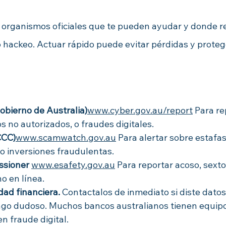
n organismos oficiales que te pueden ayudar y donde r
 hackeo. Actuar rápido puede evitar pérdidas y protege
bierno de Australia)
www.cyber.gov.au/report
 Para
 re
s no autorizados, o fraudes digitales.
CCC)
www.scamwatch.gov.au
 Para alertar sobre estafas
o inversiones fraudulentas.
ssioner
www.esafety.gov.au
 Para reportar acoso, sexto
o en línea.
dad financiera. 
Contactalos de inmediato si diste datos
ago dudoso. Muchos bancos australianos tienen equipo
n fraude digital.