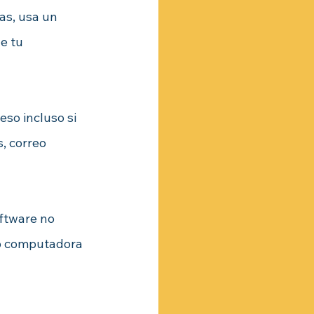
as, usa un 
e tu 
so incluso si 
, correo 
ftware no 
 o computadora 