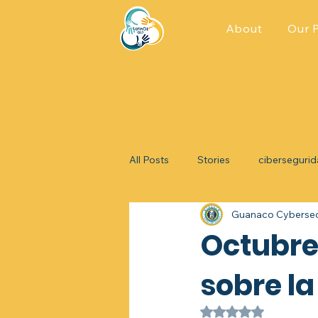
About
Our 
All Posts
Stories
ciberseguri
Guanaco Cybersec
Octubre
sobre l
Rated NaN out of 5